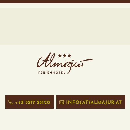
r Ferienhotel
Walserstrasse 316
A-6993 Mit
+43 5517 55120
INFO(AT)ALMAJUR.AT