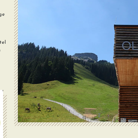
ge
tel
n