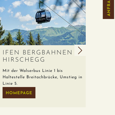
ANFRAGEN
IFEN BERGBAHNEN IN
KAN
HIRSCHEGG
IN R
it der Walserbus Linie 1 bis
Die Kanz
altestelle Breitachbrücke, Umstieg in
im Ortsze
inie 5.
HOMEP
HOMEPAGE