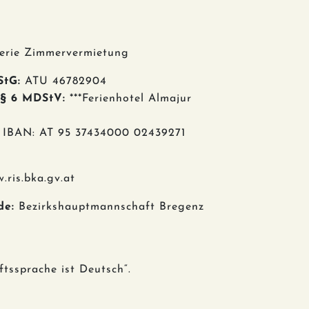
erie Zimmervermietung
StG:
ATU 46782904
 § 6 MDStV:
***Ferienhotel Almajur
IBAN: AT 95 37434000 02439271
ris.bka.gv.at
de:
Bezirkshauptmannschaft Bregenz
ftssprache ist Deutsch“.