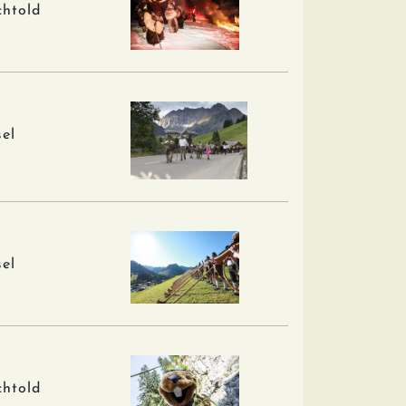
chtold
el
el
chtold