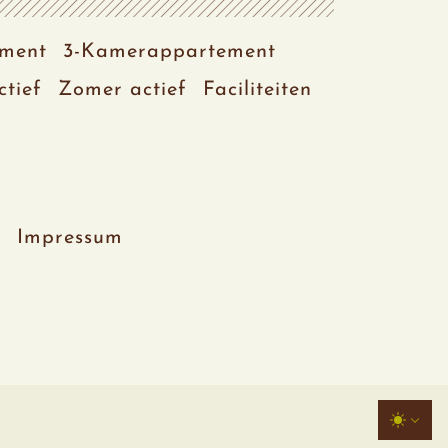
ment
3-Kamerappartement
ctief
Zomer actief
Faciliteiten
d
Impressum
TOGGL