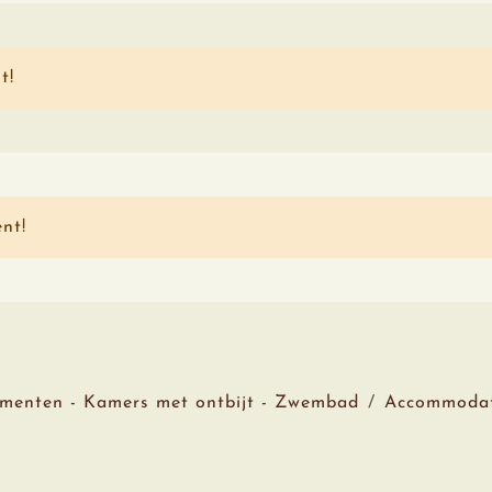
t!
nt!
ementen - Kamers met ontbijt - Zwembad
Accommodat