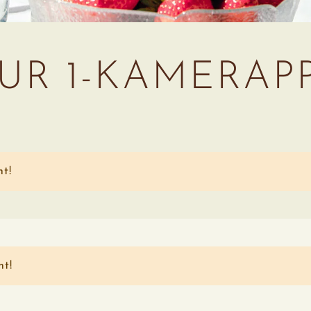
UR 1-KAMERA
t!
nt!