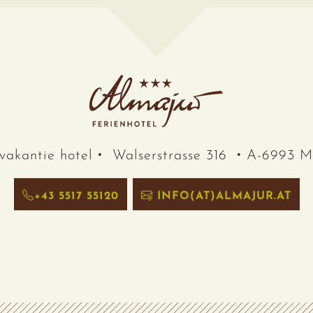
vakantie hotel
Walserstrasse 316
A-6993 Mi
+43 5517 55120
INFO(AT)ALMAJUR.AT